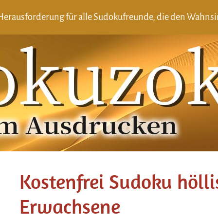
erausforderung für alle Sudokufreunde, die den Wahnsi
Kostenfrei Sudoku höll
Erwachsene